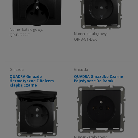
Numer katalogowy:
Numer katalogowy:
QR-B-G2R-F
QR-B-G1-DEK
Gniazda
Gniazda
QUADRA Gniazdo
QUADRA Gniazdko Czarne
Hermetyczne Z Bolcem
Pojedyncze Do Ramki
Klapką Czarne
Numer katalogowy: