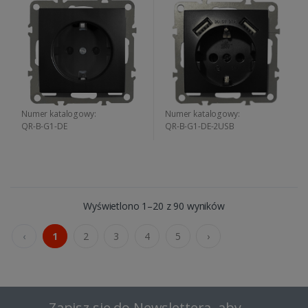
Numer katalogowy:
Numer katalogowy:
QR-B-G1-DE
QR-B-G1-DE-2USB
Wyświetlono 1–20 z 90 wyników
‹
1
2
3
4
5
›
Zapisz się do Newslettera, aby