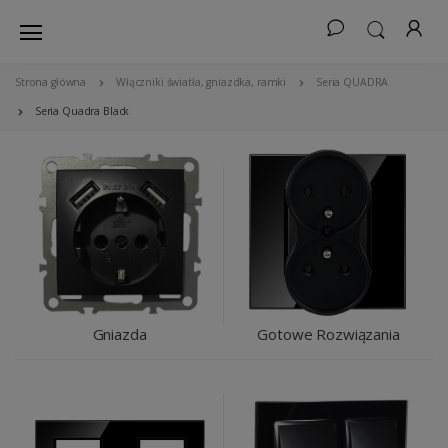
Strona główna
Włączniki światła, gniazdka, ramki
Seria QUADRA
Seria Quadra Black
Gniazda
Gotowe Rozwiązania