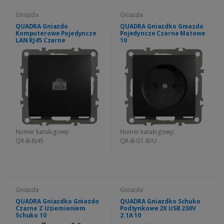
Gniazda
Gniazda
QUADRA Gniazdo
QUADRA Gniazdko Gniazdo
Komputerowe Pojedyncze
Pojedyncze Czarne Matowe
LAN RJ45 Czarne
10
Numer katalogowy:
Numer katalogowy:
QR-B-RJ45
QR-B-G1-B/U
Gniazda
Gniazda
QUADRA Gniazdko Gniazdo
QUADRA Gniazdko Schuko
Czarne Z Uziemieniem
Podtynkowe 2X USB 230V
Schuko 10
2.1A 10