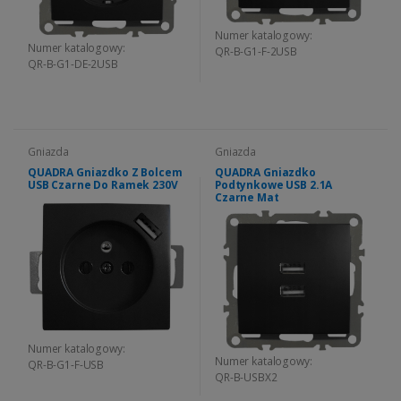
Numer katalogowy:
Numer katalogowy:
QR-B-G1-F-2USB
QR-B-G1-DE-2USB
Gniazda
Gniazda
QUADRA Gniazdko Z Bolcem
QUADRA Gniazdko
USB Czarne Do Ramek 230V
Podtynkowe USB 2.1A
Czarne Mat
Numer katalogowy:
Numer katalogowy:
QR-B-G1-F-USB
QR-B-USBX2