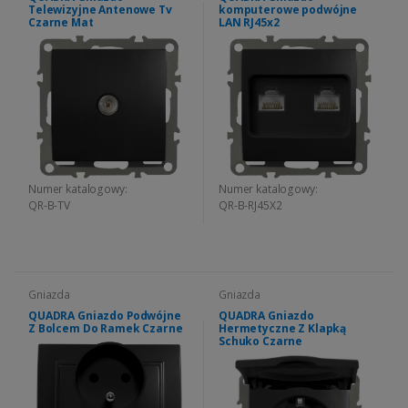
Telewizyjne Antenowe Tv
komputerowe podwójne
Czarne Mat
LAN RJ45x2
Numer katalogowy:
Numer katalogowy:
QR-B-TV
QR-B-RJ45X2
Gniazda
Gniazda
QUADRA Gniazdo Podwójne
QUADRA Gniazdo
Z Bolcem Do Ramek Czarne
Hermetyczne Z Klapką
Schuko Czarne