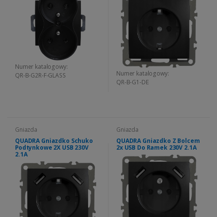
Numer katalogowy:
Numer katalogowy:
QR-B-G2R-F-GLASS
QR-B-G1-DE
Gniazda
Gniazda
QUADRA Gniazdko Schuko
QUADRA Gniazdko Z Bolcem
Podtynkowe 2X USB 230V
2x USB Do Ramek 230V 2.1A
2.1A