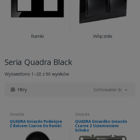
Ramki
Włączniki
Seria Quadra Black
Wyświetlono 1–20 z 90 wyników
Filtry
Sortowanie domyślne
Gniazda
Gniazda
QUADRA Gniazdo Podwójne
QUADRA Gniazdko Gniazdo
Z Bolcem Czarne Do Ramki
Czarne Z Uziemieniem
Schuko