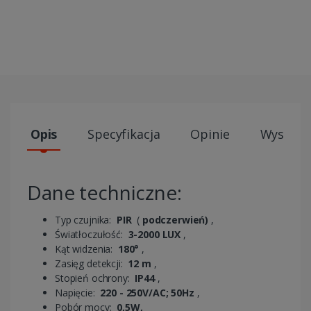
Opis
Specyfikacja
Opinie
Wysyłki
Dane techniczne:
Typ czujnika:
PIR
(
podczerwień)
,
Światłoczułość:
3-2000 LUX
,
Kąt widzenia:
180°
,
Zasięg detekcji:
12 m
,
Stopień ochrony:
IP44
,
Napięcie:
220 - 250V/AC; 50Hz
,
Pobór mocy:
0,5W,