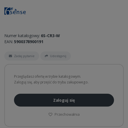
Numer katalogowy:
6S-CR3-W
EAN:
5900378900191
Zadaj pytanie
Udostępnij
Przeglądasz ofertę w trybie katalogowym.
Zaloguj się, aby przejść do trybu zakupowego.
Zaloguj się
Przechowalnia