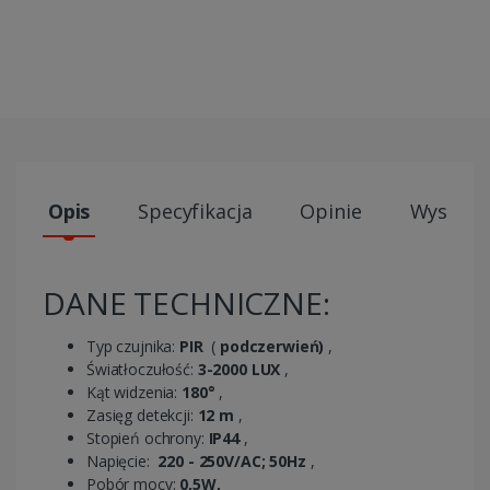
Opis
Specyfikacja
Opinie
Wysyłki
DANE TECHNICZNE:
Typ czujnika:
PIR
(
podczerwień)
,
Światłoczułość:
3-2000 LUX
,
Kąt widzenia:
180°
,
Zasięg detekcji:
12 m
,
Stopień ochrony:
IP44
,
Napięcie:
220 - 250V/AC; 50Hz
,
Pobór mocy:
0,5W,