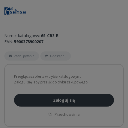
Numer katalogowy:
6S-CR3-B
EAN:
5900378900207
Zadaj pytanie
Udostępnij
Przeglądasz ofertę w trybie katalogowym.
Zaloguj się, aby przejść do trybu zakupowego.
Zaloguj się
Przechowalnia