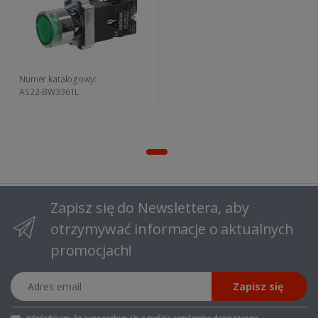
Numer katalogowy:
AS22-BW3361L
Zapisz się do Newslettera, aby
otrzymywać informacje o aktualnych
promocjach!
Adres email
Zapisz się
Oświadczam, że zapoznałem się z
treścią regulaminu
dotyczącego