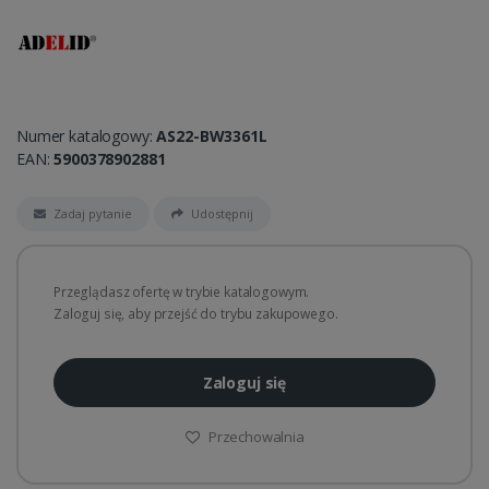
Numer katalogowy:
AS22-BW3361L
EAN:
5900378902881
Zadaj pytanie
Udostępnij
Przeglądasz ofertę w trybie katalogowym.
Zaloguj się, aby przejść do trybu zakupowego.
Zaloguj się
Przechowalnia