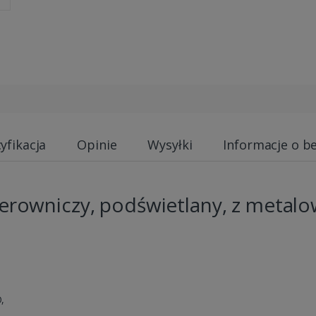
yfikacja
Opinie
Wysyłki
Informacje o b
sterowniczy, podświetlany, z metal
O,