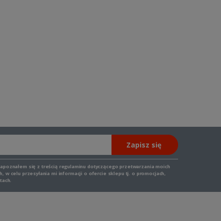
Zapisz się
zapoznałem się z
treścią regulaminu
dotyczącego przetwarzania moich
 w celu przesyłania mi informacji o ofercie sklepu tj. o promocjach,
tach.