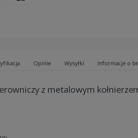
yfikacja
Opinie
Wysyłki
Informacje o b
terowniczy z metalowym kołnierzem,
yki.