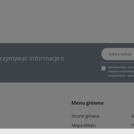
Adres email
otrzymywać informacje o
Oświadczam, że 
danych osobowych,
nowościach i raba
Menu główne
Strona główna
M
Mapa sklepu
P
6, ADELID® Sp. z o.o., ul.