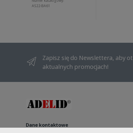
Numer katalogowy:
AS22-BA61
Zapisz się do Newslettera, aby 
aktualnych promocjach!
Dane kontaktowe
NIP: 8822140240, REGON: 521541563, NR KRS: 000096184