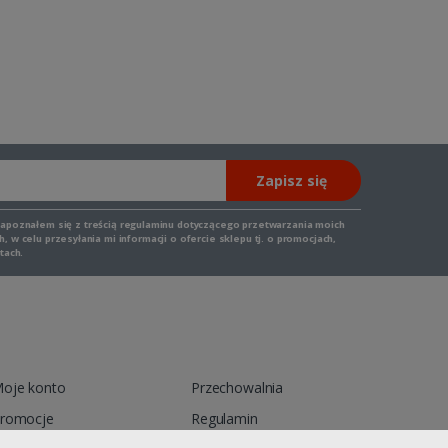
Zapisz się
zapoznałem się z
treścią regulaminu
dotyczącego przetwarzania moich
 w celu przesyłania mi informacji o ofercie sklepu tj. o promocjach,
tach.
oje konto
Przechowalnia
romocje
Regulamin