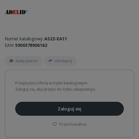
Numer katalogowy:
AS22-EA11
EAN:
5900378906162
Zadaj pytanie
Udostępnij
Przeglądasz ofertę w trybie katalogowym.
Zaloguj się, aby przejść do trybu zakupowego.
Zaloguj się
Przechowalnia