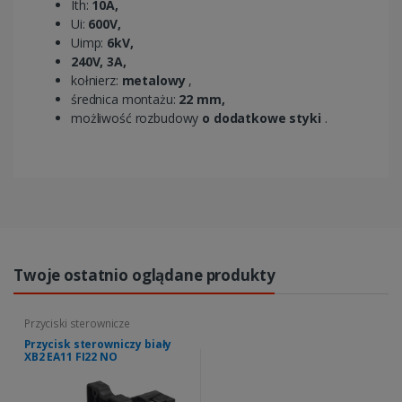
Ith:
10A,
Ui:
600V,
Uimp:
6kV,
240V, 3A,
kołnierz:
metalowy
,
średnica montażu:
22 mm,
możliwość rozbudowy
o dodatkowe styki
.
Twoje ostatnio oglądane produkty
Przyciski sterownicze
Przycisk sterowniczy biały
XB2 EA11 FI22 NO