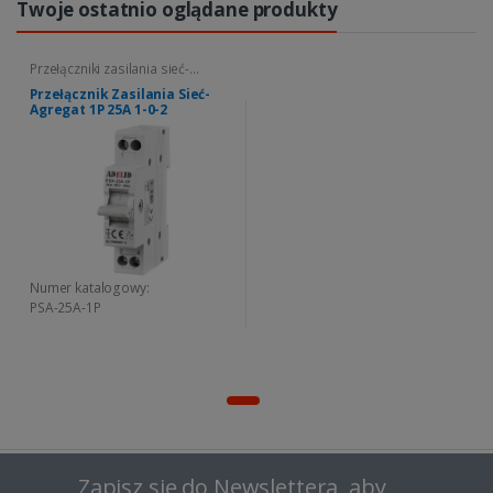
Twoje ostatnio oglądane produkty
Przełączniki zasilania sieć-
agregat
Przełącznik Zasilania Sieć-
Agregat 1P 25A 1-0-2
Numer katalogowy:
PSA-25A-1P
Zapisz się do Newslettera, aby