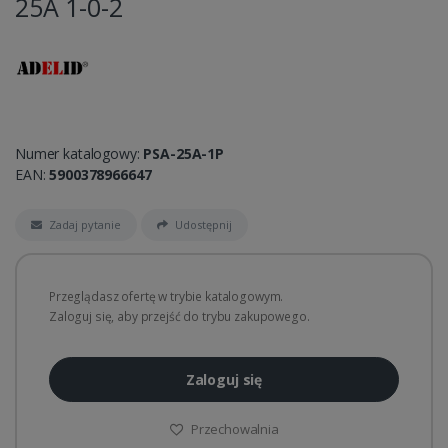
25A 1-0-2
Numer katalogowy:
PSA-25A-1P
EAN:
5900378966647
Zadaj pytanie
Udostępnij
Przeglądasz ofertę w trybie katalogowym.
Zaloguj się, aby przejść do trybu zakupowego.
Zaloguj się
Przechowalnia