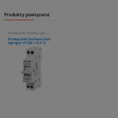
Produkty powiązane
Przełączniki zasilania sieć-
agregat
Przełącznik Zasilania Sieć-
Agregat 1P 25A 1-0-2 12