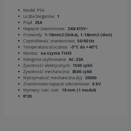
Model: PSA
Liczba biegunów:
1
Prąd:
25A
Napięcie znamionowe:
240/415V~
Przewody:
1-16mm2 (linka), 1-16mm2 (drut)
Częstotliwość znamionowa:
50/60 Hz
Temperatura otoczenia:
-5°C do +40°C
Montaż:
na szynie TH35
Kategoria użytkowania:
AC-22A
Żywotność elektrycznych:
1500 cykli
Żywotność mechaniczna:
8500 cykli
Wytrzymałość mechaniczna (kj):
20000
Znamionowe napięcie uderzeniowe:
6 kV
Wymiary: szer. szer.
18 mm (1 moduł)
IP20.