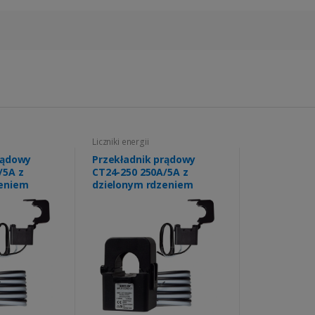
Liczniki energii
rądowy
Przekładnik prądowy
/5A z
CT24-250 250A/5A z
zeniem
dzielonym rdzeniem