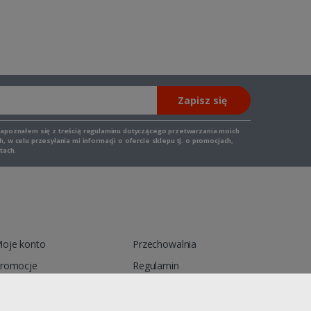
Zapisz się
zapoznałem się z
treścią regulaminu
dotyczącego przetwarzania moich
 w celu przesyłania mi informacji o ofercie sklepu tj. o promocjach,
tach.
oje konto
Przechowalnia
romocje
Regulamin
ontakt
Reklamacja