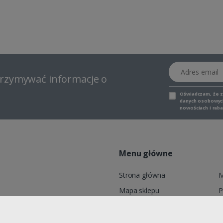
Adres email
otrzymywać informacje o
Oświadczam, że 
danych osobowych,
nowościach i raba
Menu główne
Strona główna
M
Mapa sklepu
P
6, ADELID® Sp. z o.o., ul.
Marki
K