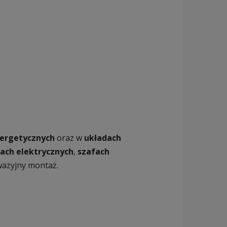
nergetycznych
oraz w
układach
iach elektrycznych
,
szafach
nwazyjny montaż.