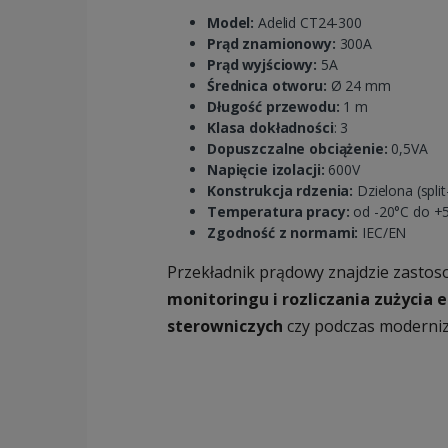
Model:
Adelid CT24-300
Prąd znamionowy:
300A
Prąd wyjściowy:
5A
Średnica otworu:
Ø 24 mm
Długość przewodu:
1 m
Klasa dokładności
: 3
Dopuszczalne obciążenie:
0,5VA
Napięcie izolacji:
600V
Konstrukcja rdzenia:
Dzielona (split
Temperatura pracy:
od -20°C do +5
Zgodność z normami:
IEC/EN
Przekładnik prądowy znajdzie zasto
monitoringu i rozliczania zużycia e
sterowniczych
czy podczas modernizac