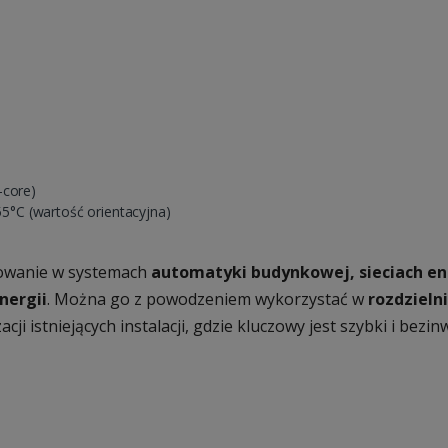
-core)
5°C (wartość orientacyjna)
sowanie w systemach
automatyki budynkowej, sieciach e
nergii
. Można go z powodzeniem wykorzystać w
rozdzieln
ji istniejących instalacji, gdzie kluczowy jest szybki i bezi