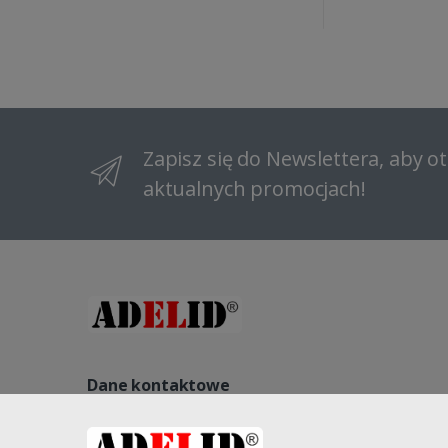
Zapisz się do Newslettera, aby 
aktualnych promocjach!
Dane kontaktowe
NIP: 8822140240, REGON: 521541563, NR KRS: 000096184
Kopernika 27, 58-260 Bielawa, Polska