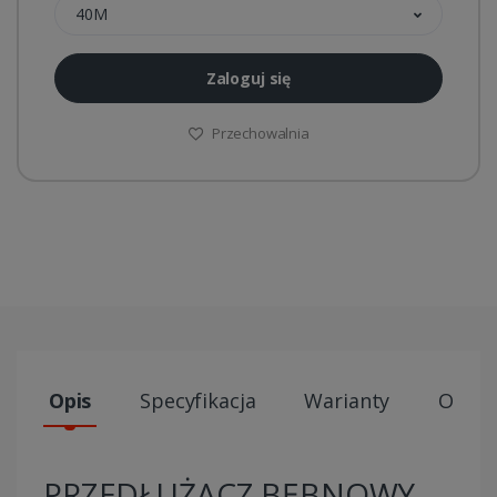
40M
Zaloguj się
Przechowalnia
Opis
Specyfikacja
Warianty
Opini
PRZEDŁUŻACZ BĘBNOWY