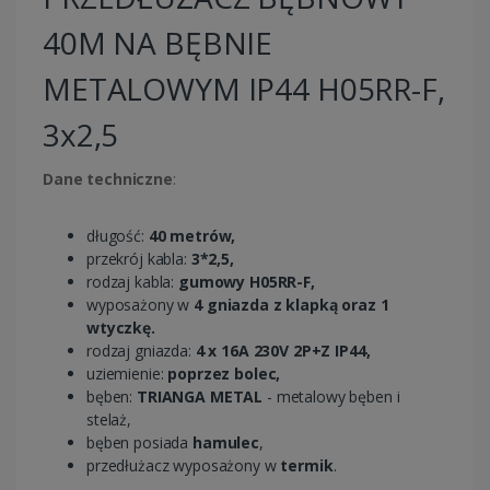
40M NA BĘBNIE
METALOWYM IP44 H05RR-F,
3x2,5
Dane techniczne
:
długość:
40 metrów,
przekrój kabla:
3*2,5,
rodzaj kabla:
gumowy H05RR-F,
wyposażony w
4 gniazda z klapką oraz 1
wtyczkę.
rodzaj gniazda:
4 x 16A 230V 2P+Z IP44,
uziemienie:
poprzez bolec,
bęben:
TRIANGA METAL
- metalowy bęben i
stelaż,
bęben posiada
hamulec
,
przedłużacz wyposażony w
termik
.