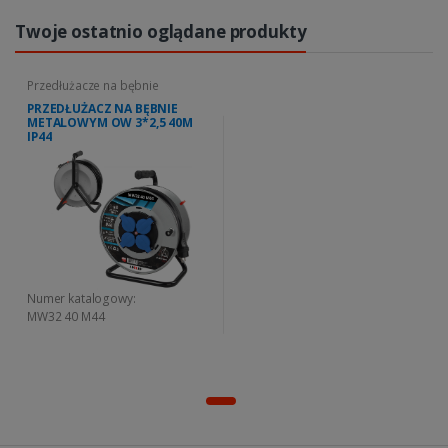
Twoje ostatnio oglądane produkty
Przedłużacze na bębnie
PRZEDŁUŻACZ NA BĘBNIE
METALOWYM OW 3*2,5 40M
IP44
Numer katalogowy:
MW32 40 M44