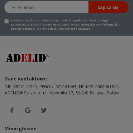
Adres email
Zapisz się
Oświadczam, że zapoznałem się z
treścią regulaminu
dotyczącego
przetwarzania moich danych osobowych, w celu przesyłania mi informacji o
ofercie sklepu tj. o promocjach, nowościach i rabatach.
Dane kontaktowe
NIP: 8822140240, REGON: 521541563, NR KRS: 0000961846,
ADELID® Sp. z o.o., ul. Kopernika 27, 58-260 Bielawa, Polska
Menu główne