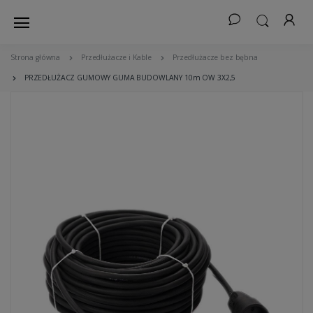
Strona główna
Przedłużacze i Kable
Przedłużacze bez bębna
PRZEDŁUŻACZ GUMOWY GUMA BUDOWLANY 10m OW 3X2,5