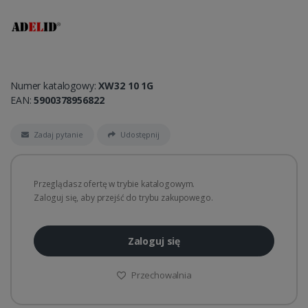
Numer katalogowy:
XW32 10 1G
EAN:
5900378956822
Zadaj pytanie
Udostępnij
Przeglądasz ofertę w trybie katalogowym.
Zaloguj się, aby przejść do trybu zakupowego.
Zaloguj się
Przechowalnia