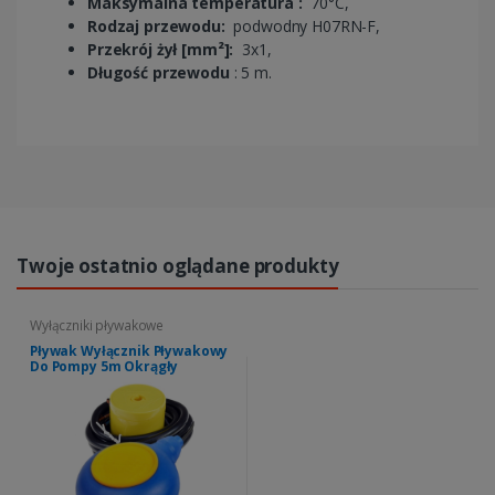
Maksymalna temperatura :
70°C,
Rodzaj przewodu:
podwodny H07RN-F,
Przekrój żył [mm²]:
3x1,
Długość przewodu
: 5 m.
Twoje ostatnio oglądane produkty
Wyłączniki pływakowe
Pływak Wyłącznik Pływakowy
Do Pompy 5m Okrągły