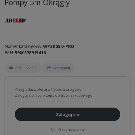
Pompy 5m Okrągły
Numer katalogowy:
WPZK05.0-PRO
EAN:
5900378915416
Zadaj pytanie
Udostępnij
Przeglądasz ofertę w trybie katalogowym.
Zaloguj się, aby przejść do trybu zakupowego.
Zaloguj się
Przechowalnia