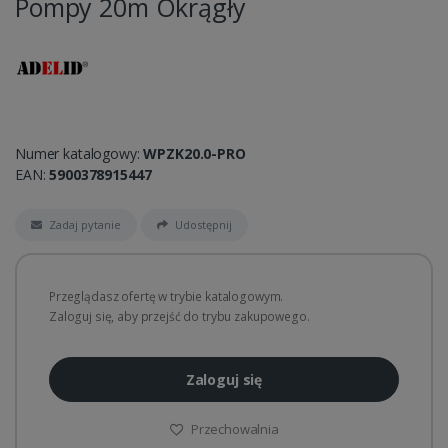
Pompy 20m Okrągły
Numer katalogowy:
WPZK20.0-PRO
EAN:
5900378915447
Zadaj pytanie
Udostępnij
Przeglądasz ofertę w trybie katalogowym.
Zaloguj się, aby przejść do trybu zakupowego.
Zaloguj się
Przechowalnia