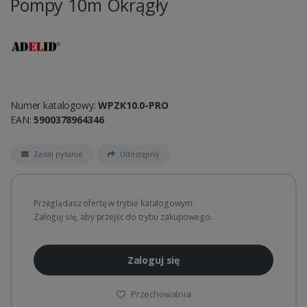
Pompy 10m Okrągły
Numer katalogowy:
WPZK10.0-PRO
EAN:
5900378964346
Zadaj pytanie
Udostępnij
Przeglądasz ofertę w trybie katalogowym.
Zaloguj się, aby przejść do trybu zakupowego.
Zaloguj się
Przechowalnia