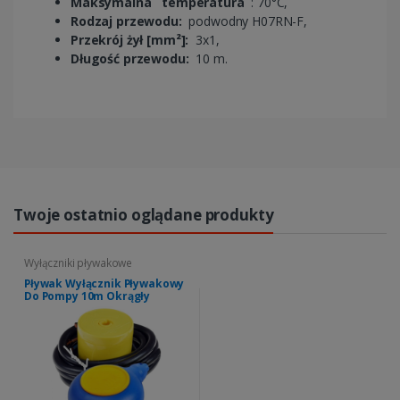
Maksymalna
temperatura
: 70°C,
Rodzaj przewodu:
podwodny H07RN-F,
Przekrój żył [mm²]:
3x1,
Długość przewodu:
10 m.
Twoje ostatnio oglądane produkty
Wyłączniki pływakowe
Pływak Wyłącznik Pływakowy
Do Pompy 10m Okrągły