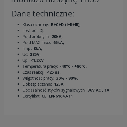
Dane techniczne:
Klasa ochrony:
B+C+D (I+II+III),
Ilość pól:
2,
Prąd próbny In:
20kA,
Prąd MAX Imax:
65kA,
Iimp
: 8kA,
Uc:
385V,
Up:
<1,2kV,
Temperatura pracy:
-40°C - +80°C,
Czas reakcji:
<25 ns,
Wilgotność pracy:
30% - 90%,
Dobezpieczenie:
125A,
Obciążalność styków sygnałowych:
36V AC , 1A.
Certyfikat
CE, EN-61643-11