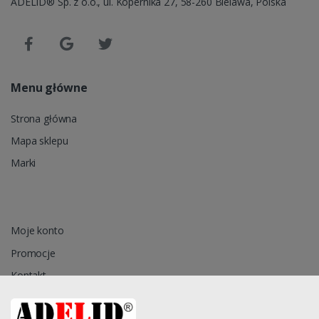
ADELID® Sp. z o.o., ul. Kopernika 27, 58-260 Bielawa, Polska
Menu główne
Strona główna
Mapa sklepu
Marki
Moje konto
Promocje
Kontakt