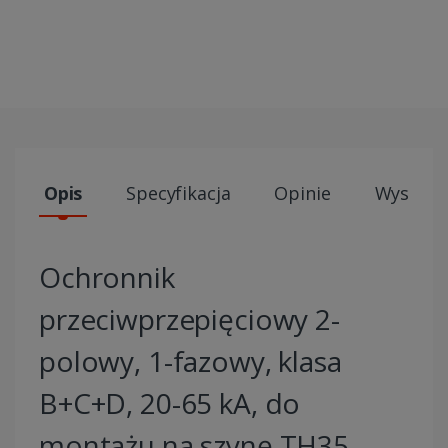
Opis
Specyfikacja
Opinie
Wysyłki
Ochronnik
przeciwprzepięciowy 2-
polowy, 1-fazowy, klasa
B+C+D, 20-65 kA, do
montażu na szynę TH35