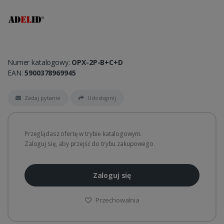
Numer katalogowy:
OPX-2P-B+C+D
EAN:
5900378969945
Zadaj pytanie
Udostępnij
Przeglądasz ofertę w trybie katalogowym.
Zaloguj się, aby przejść do trybu zakupowego.
Zaloguj się
Przechowalnia