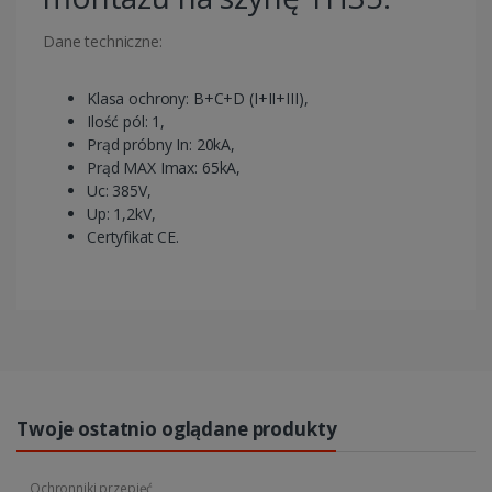
Dane techniczne:
Klasa ochrony: B+C+D (I+II+III),
Ilość pól: 1,
Prąd próbny In: 20kA,
Prąd MAX Imax: 65kA,
Uc: 385V,
Up: 1,2kV,
Certyfikat CE.
Twoje ostatnio oglądane produkty
Ochronniki przepięć