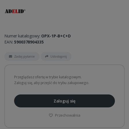
Numer katalogowy:
OPX-1P-B+C+D
EAN:
5900378904335
Zadaj pytanie
Udostępnij
Przeglądasz ofertę w trybie katalogowym.
Zaloguj się, aby przejść do trybu zakupowego.
Zaloguj się
Przechowalnia