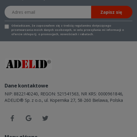
Adres email
Zapisz się
Oświadczam, że zapoznałem się z
treścią regulaminu
dotyczącego
przetwarzania moich danych osobowych, w celu przesyłania mi informacji o
ofercie sklepu tj. o promocjach, nowościach i rabatach.
Dane kontaktowe
NIP: 8822140240, REGON: 521541563, NR KRS: 0000961846,
ADELID® Sp. z o.o., ul. Kopernika 27, 58-260 Bielawa, Polska
Menu główne