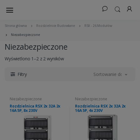
Strona główna
Rozdzielnice Budowlane
RSX - 26 Modułów
Niezabezpieczone
Niezabezpieczone
Wyświetlono 1–2 z 2 wyników
Filtry
Sortowanie domyślne
Niezabezpieczone
Niezabezpieczone
Rozdzielnica RSX 2x 32A 2x
Rozdzielnica RSX 2x 32A 2x
16A 5P, 8x 230V
16A 5P, 4x 230V