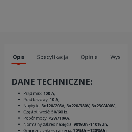
Opis
Specyfikacja
Opinie
Wysyłki
DANE TECHNICZNE:
Prąd max:
100 A,
Prąd bazowy:
10 A,
Napięcie:
3x120/208V, 3x220/380V, 3x230/400V,
Częstotliwość:
50/60Hz,
Pobór mocy:
<2W/10VA,
Normalny zakres napięcia:
90%Un~110%Un,
Graniczny zakres napięcia:
70%Un~120%Un