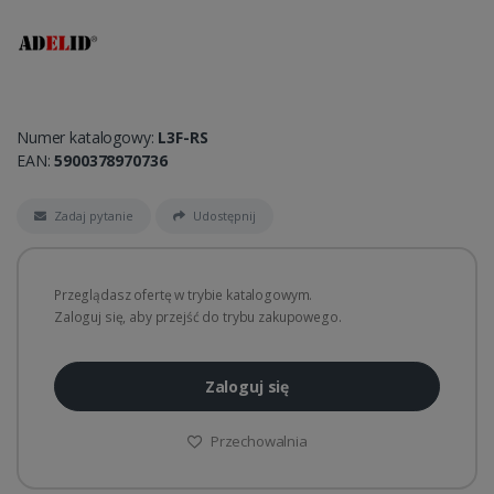
Numer katalogowy:
L3F-RS
EAN:
5900378970736
Zadaj pytanie
Udostępnij
Przeglądasz ofertę w trybie katalogowym.
Zaloguj się, aby przejść do trybu zakupowego.
Zaloguj się
Przechowalnia