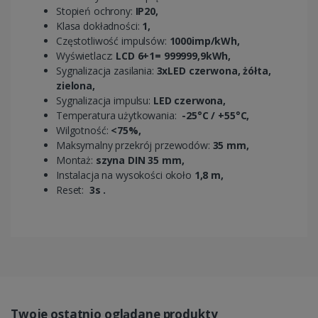
Stopień ochrony:
IP20,
Klasa dokładności:
1,
Częstotliwość impulsów:
1000imp/kWh,
Wyświetlacz:
LCD 6+1= 999999,9kWh,
Sygnalizacja zasilania:
3xLED czerwona, żółta,
zielona,
Sygnalizacja impulsu:
LED czerwona,
Temperatura użytkowania:
-25°C / +55°C,
Wilgotność:
<75%,
Maksymalny przekrój przewodów:
35 mm,
Montaż:
szyna DIN 35 mm,
Instalacja na wysokości około
1,8 m,
Reset:
3s .
Twoje ostatnio oglądane produkty