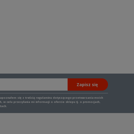
Zapisz się
zapoznałem się z
treścią regulaminu
dotyczącego przetwarzania moich
 w celu przesyłania mi informacji o ofercie sklepu tj. o promocjach,
tach.