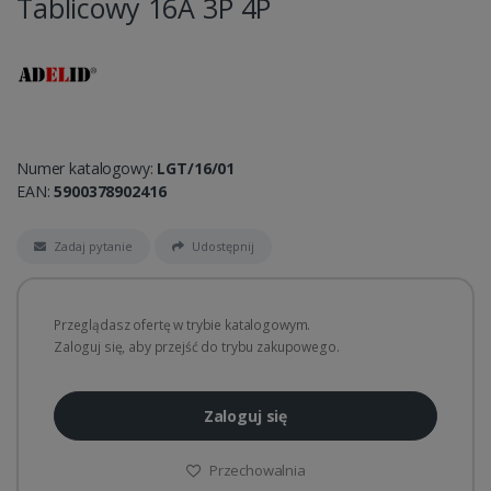
Tablicowy 16A 3P 4P
Numer katalogowy:
LGT/16/01
EAN:
5900378902416
Zadaj pytanie
Udostępnij
Przeglądasz ofertę w trybie katalogowym.
Zaloguj się, aby przejść do trybu zakupowego.
Zaloguj się
Przechowalnia