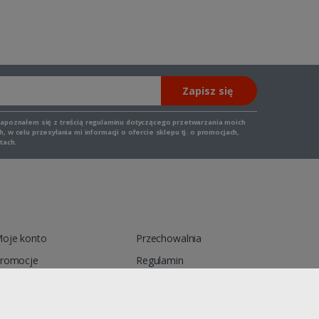
Zapisz się
zapoznałem się z
treścią regulaminu
dotyczącego przetwarzania moich
 w celu przesyłania mi informacji o ofercie sklepu tj. o promocjach,
tach.
oje konto
Przechowalnia
romocje
Regulamin
ontakt
Reklamacja