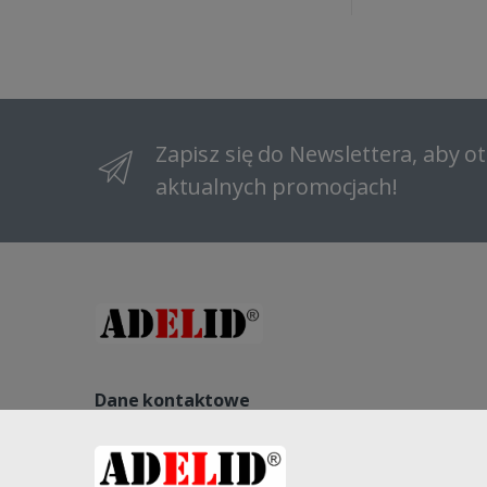
Zapisz się do Newslettera, aby 
aktualnych promocjach!
Dane kontaktowe
NIP: 8822140240, REGON: 521541563, NR KRS: 000096184
Kopernika 27, 58-260 Bielawa, Polska