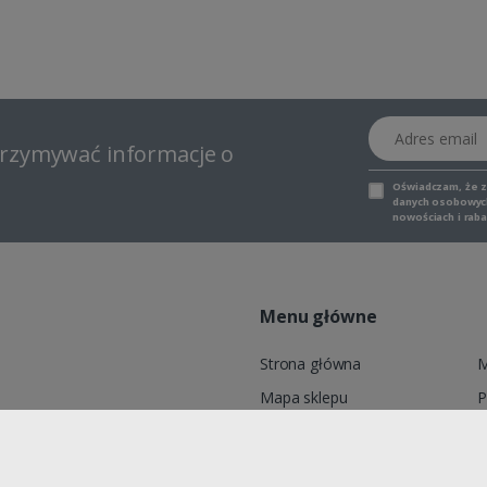
Adres email
otrzymywać informacje o
Oświadczam, że 
danych osobowych,
nowościach i raba
Menu główne
Strona główna
M
Mapa sklepu
P
6, ADELID® Sp. z o.o., ul.
Marki
K