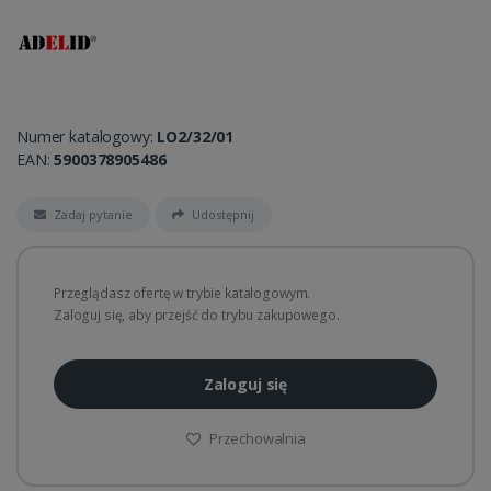
Numer katalogowy:
LO2/32/01
EAN:
5900378905486
Zadaj pytanie
Udostępnij
Przeglądasz ofertę w trybie katalogowym.
Zaloguj się, aby przejść do trybu zakupowego.
Zaloguj się
Przechowalnia