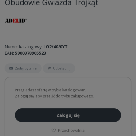
Obudowie Gwiazda Trójkąt
Numer katalogowy:
LO2/40/0YT
EAN:
5900378905523
Zadaj pytanie
Udostępnij
Przeglądasz ofertę w trybie katalogowym.
Zaloguj się, aby przejść do trybu zakupowego.
Zaloguj się
Przechowalnia