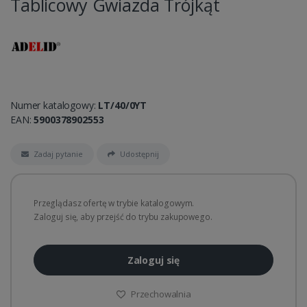
Tablicowy Gwiazda Trójkąt
Numer katalogowy:
LT/40/0YT
EAN:
5900378902553
Zadaj pytanie
Udostępnij
Przeglądasz ofertę w trybie katalogowym.
Zaloguj się, aby przejść do trybu zakupowego.
Zaloguj się
Przechowalnia