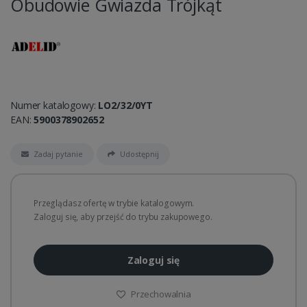
Obudowie Gwiazda Trójkąt
Numer katalogowy:
LO2/32/0YT
EAN:
5900378902652
Zadaj pytanie
Udostępnij
Przeglądasz ofertę w trybie katalogowym.
Zaloguj się, aby przejść do trybu zakupowego.
Zaloguj się
Przechowalnia