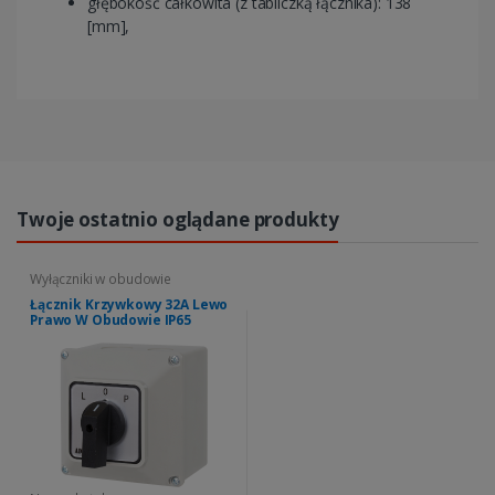
głębokość całkowita (z tabliczką łącznika): 138
[mm],
Twoje ostatnio oglądane produkty
Wyłączniki w obudowie
Łącznik Krzywkowy 32A Lewo
Prawo W Obudowie IP65