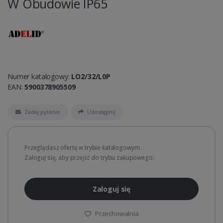
W Obudowie IP65
Numer katalogowy:
LO2/32/L0P
EAN:
5900378905509
Zadaj pytanie
Udostępnij
Przeglądasz ofertę w trybie katalogowym.
Zaloguj się, aby przejść do trybu zakupowego.
Zaloguj się
Przechowalnia