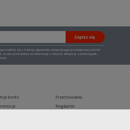
Zapisz się
zapoznałem się z
treścią regulaminu
dotyczącego przetwarzania moich
 w celu przesyłania mi informacji o ofercie sklepu tj. o promocjach,
tach.
oje konto
Przechowalnia
romocje
Regulamin
ontakt
Reklamacja