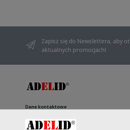
Zapisz się do Newslettera, aby 
aktualnych promocjach!
Dane kontaktowe
NIP: 8822140240, REGON: 521541563, NR KRS: 000096184
Kopernika 27, 58-260 Bielawa, Polska