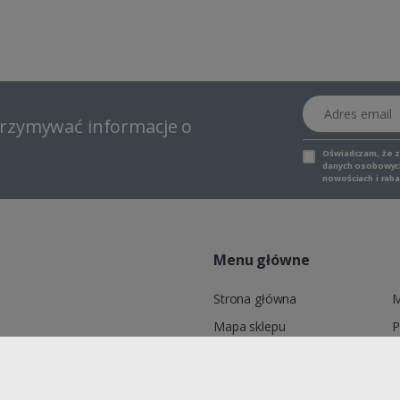
Adres email
otrzymywać informacje o
Oświadczam, że 
danych osobowych,
nowościach i raba
Menu główne
Strona główna
M
Mapa sklepu
P
6, ADELID® Sp. z o.o., ul.
Marki
K