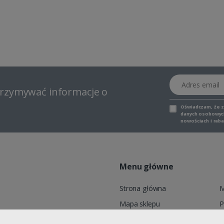
Adres email
otrzymywać informacje o
Oświadczam, że 
danych osobowych,
nowościach i raba
Menu główne
Strona główna
M
Mapa sklepu
P
6, ADELID® Sp. z o.o., ul.
Marki
K