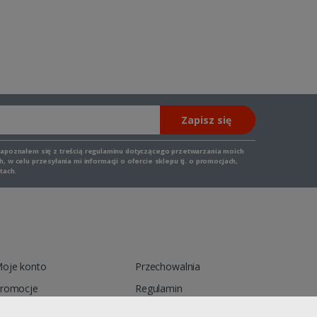
Zapisz się
zapoznałem się z
treścią regulaminu
dotyczącego przetwarzania moich
 w celu przesyłania mi informacji o ofercie sklepu tj. o promocjach,
tach.
oje konto
Przechowalnia
romocje
Regulamin
ontakt
Reklamacja