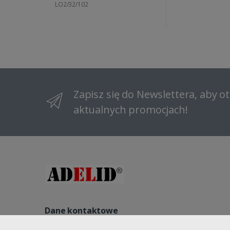
LO2/32/102
Zapisz się do Newslettera, aby 
aktualnych promocjach!
Dane kontaktowe
NIP: 8822140240, REGON: 521541563, NR KRS: 000096184