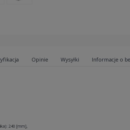
yfikacja
Opinie
Wysyłki
Informacje o b
ika): 240 [mm],