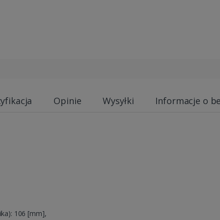
yfikacja
Opinie
Wysyłki
Informacje o b
ika): 106 [mm],