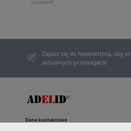
LO1/20/01/1P
Zapisz się do Newslettera, aby 
aktualnych promocjach!
Dane kontaktowe
NIP: 8822140240, REGON: 521541563, NR KRS: 000096184