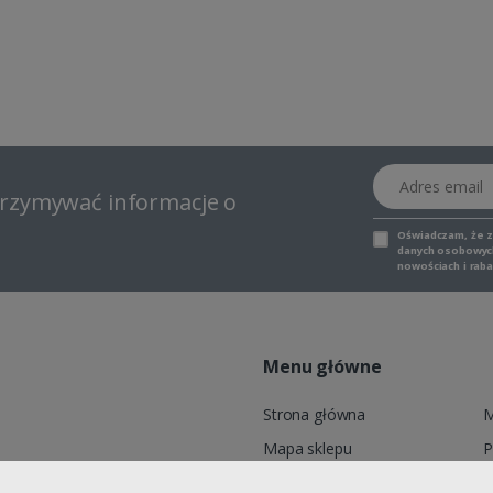
Adres email
otrzymywać informacje o
Oświadczam, że 
danych osobowych,
nowościach i raba
Menu główne
Strona główna
M
Mapa sklepu
P
6, ADELID® Sp. z o.o., ul.
Marki
K