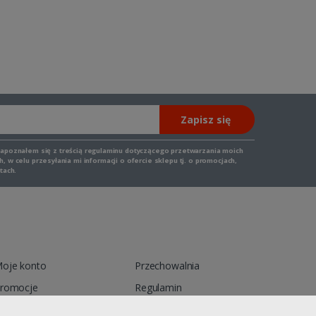
Zapisz się
zapoznałem się z
treścią regulaminu
dotyczącego przetwarzania moich
 w celu przesyłania mi informacji o ofercie sklepu tj. o promocjach,
tach.
oje konto
Przechowalnia
romocje
Regulamin
ontakt
Reklamacja