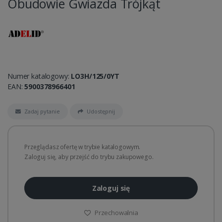
Obudowie Gwiazda Trójkąt
Numer katalogowy:
LO3H/125/0YT
EAN:
5900378966401
Zadaj pytanie
Udostępnij
Przeglądasz ofertę w trybie katalogowym.
Zaloguj się, aby przejść do trybu zakupowego.
Zaloguj się
Przechowalnia