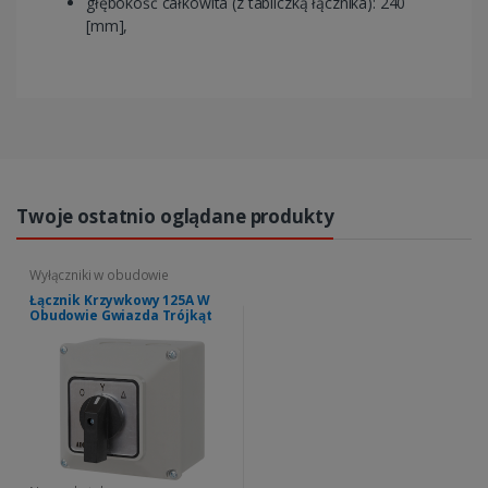
głębokość całkowita (z tabliczką łącznika): 240
[mm],
Twoje ostatnio oglądane produkty
Wyłączniki w obudowie
Łącznik Krzywkowy 125A W
Obudowie Gwiazda Trójkąt