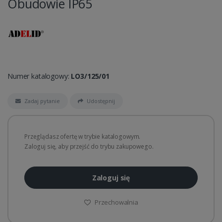
Obudowie IP65
Numer katalogowy:
LO3/125/01
Zadaj pytanie
Udostępnij
Przeglądasz ofertę w trybie katalogowym.
Zaloguj się, aby przejść do trybu zakupowego.
Zaloguj się
Przechowalnia