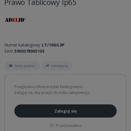
Prawo Tablicowy Ip65
Numer katalogowy:
LT/100/L0P
EAN:
5900378905103
Zadaj pytanie
Udostępnij
Przeglądasz ofertę w trybie katalogowym.
Zaloguj się, aby przejść do trybu zakupowego.
Zaloguj się
Przechowalnia