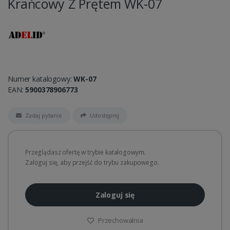
Krańcowy Z Prętem WK-07
Numer katalogowy:
WK-07
EAN:
5900378906773
Zadaj pytanie
Udostępnij
Przeglądasz ofertę w trybie katalogowym.
Zaloguj się, aby przejść do trybu zakupowego.
Zaloguj się
Przechowalnia