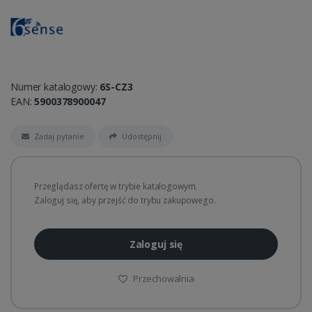
Numer katalogowy:
6S-CZ3
EAN:
5900378900047
Zadaj pytanie
Udostępnij
Przeglądasz ofertę w trybie katalogowym.
Zaloguj się, aby przejść do trybu zakupowego.
Zaloguj się
Przechowalnia