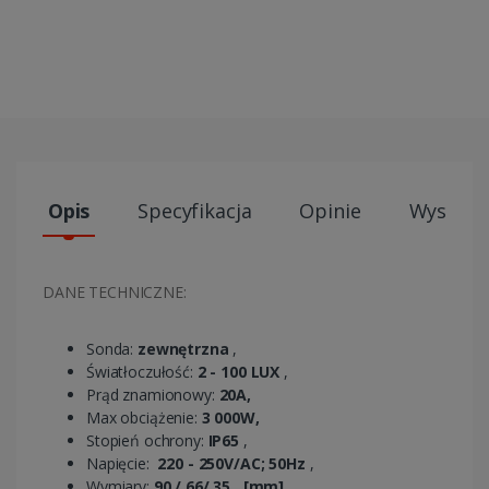
Opis
Specyfikacja
Opinie
Wysyłki
DANE TECHNICZNE:
Sonda:
zewnętrzna
,
Światłoczułość:
2 - 100 LUX
,
Prąd znamionowy:
20A,
Max obciążenie:
3 000W,
Stopień ochrony:
IP65
,
Napięcie:
220 - 250V/AC; 50Hz
,
Wymiary:
90 / 66/ 35
[mm]
,