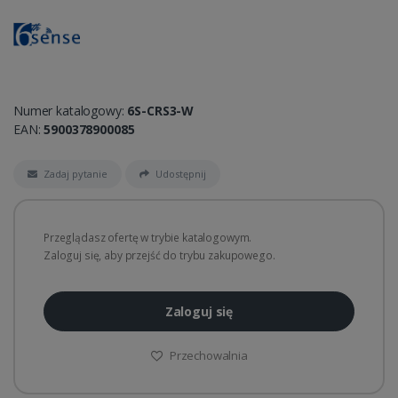
Numer katalogowy:
6S-CRS3-W
EAN:
5900378900085
Zadaj pytanie
Udostępnij
Przeglądasz ofertę w trybie katalogowym.
Zaloguj się, aby przejść do trybu zakupowego.
Zaloguj się
Przechowalnia