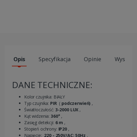
Opis
Specyfikacja
Opinie
Wysyłki
DANE TECHNICZNE:
Kolor czujnika: BIAŁY
Typ czujnika:
PIR
(
podczerwień)
,
Światłoczułość:
3-2000 LUX
,
Kąt widzenia:
360°
,
Zasięg detekcji:
6 m
,
Stopień ochrony:
IP20
,
Napięcie:
220 - 250V/AC; 50Hz
,