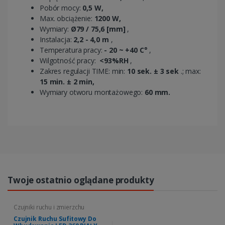
Pobór mocy:
0,5 W,
Max. obciążenie:
1200 W,
Wymiary:
Ø79 / 75,6 [mm]
,
Instalacja:
2,2 - 4,0 m
,
Temperatura pracy:
- 20 ~ +40 C°
,
Wilgotność pracy:
<93%RH
,
Zakres regulacji TIME: min:
10 sek. ± 3 sek
.; max:
15 min. ± 2 min,
Wymiary otworu montażowego:
60 mm.
Twoje ostatnio oglądane produkty
Czujniki ruchu i zmierzchu
Czujnik Ruchu Sufitowy Do