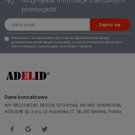
otrzymywać informacje o aktualnych
promocjach!
Adres email
Zapisz się
Oświadczam, że zapoznałem się z
treścią regulaminu
dotyczącego
przetwarzania moich danych osobowych, w celu przesyłania mi informacji o
ofercie sklepu tj. o promocjach, nowościach i rabatach.
Dane kontaktowe
NIP: 8822140240, REGON: 521541563, NR KRS: 0000961846,
ADELID® Sp. z o.o., ul. Kopernika 27, 58-260 Bielawa, Polska