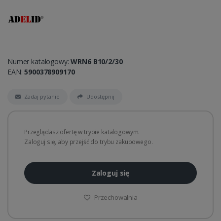
Numer katalogowy:
WRN6 B10/2/30
EAN:
5900378909170
Zadaj pytanie
Udostępnij
Przeglądasz ofertę w trybie katalogowym.
Zaloguj się, aby przejść do trybu zakupowego.
Zaloguj się
Przechowalnia