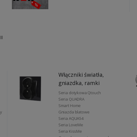
e
ll
Włączniki światła,
gniazdka, ramki
Seria dotykowa Qtouch
Seria QUADRA
Smart Home
y
Gniazda blatowe
Seria AQUA54
Seria LoveMe
Seria KissMe