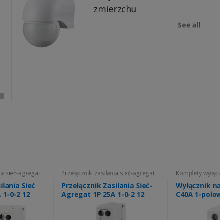
zmierzchu
See all
ll
nia sieć-agregat
Przełączniki zasilania sieć-agregat
Komplety wyłąc
nadprądowych
ilania Sieć
Przełącznik Zasilania Sieć-
Wyłącznik n
 1-0-2 12
Agregat 1P 25A 1-0-2 12
C40A 1-polo