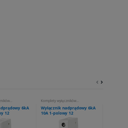
zników
Komplety wyłączników
Przełączniki 
nadprądowych
adprądowy 6kA
Wyłącznik nadprądowy 6kA
Przełączni
wy 12
10A 1-polowy 12
Agregat 2