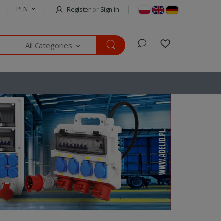
PLN
Register
or
Sign in
All Categories