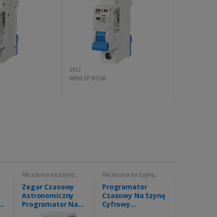
SKU:
SKU:
WN6 1P B10A
PSA-25A-2P
Akcesoria na szynę
Akcesoria na szynę
TH35
TH35
Zegar Czasowy
Programator
Astronomiczny
Czasowy Na Szynę
Programator Na
Cyfrowy
Szynę
Tygodniowy