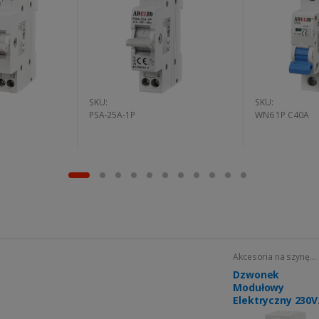
SKU:
SKU:
PSA-25A-1P
WN6 1P C40A
Akcesoria na szynę
TH35
Dzwonek
Modułowy
Elektryczny 230V
Na Szynę TH 35