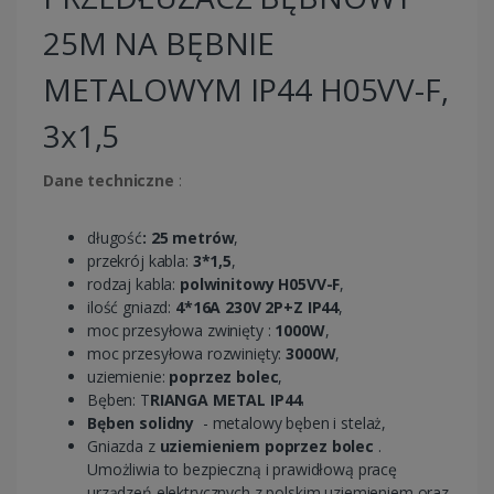
25M NA BĘBNIE
METALOWYM IP44 H05VV-F,
3x1,5
Dane techniczne
:
długość
: 25 metrów
,
przekrój kabla:
3*1,5
,
rodzaj kabla:
polwinitowy H05VV-F
,
ilość gniazd:
4*16A 230V 2P+Z IP44
,
moc przesyłowa zwinięty :
1000W
,
moc przesyłowa rozwinięty:
3000W
,
uziemienie:
poprzez bolec
,
Bęben: T
RIANGA METAL IP44
.
Bęben solidny
- metalowy bęben i stelaż,
Gniazda z
uziemieniem poprzez bolec
.
Umożliwia to bezpieczną i prawidłową pracę
urządzeń elektrycznych z polskim uziemieniem oraz