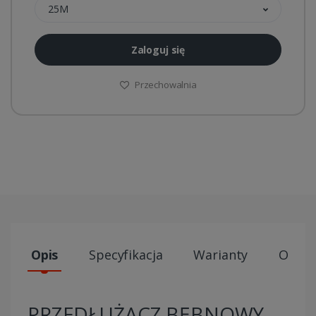
25M
Zaloguj się
Przechowalnia
Opis
Specyfikacja
Warianty
Opini
PRZEDŁUŻACZ BĘBNOWY