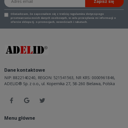
Zapisz się
Oświadczam, że zapoznałem się z
treścią regulaminu
dotyczącego
przetwarzania moich danych osobowych, w celu przesyłania mi informacji o
ofercie sklepu tj. o promocjach, nowościach i rabatach.
Dane kontaktowe
NIP: 8822140240, REGON: 521541563, NR KRS: 0000961846,
ADELID® Sp. z o.o., ul. Kopernika 27, 58-260 Bielawa, Polska
Menu główne