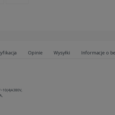
yfikacja
Opinie
Wysyłki
Informacje o b
~10(4)A380V,
A,