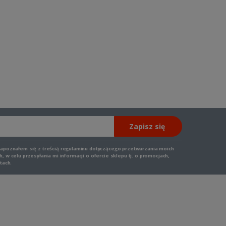
Zapisz się
zapoznałem się z
treścią regulaminu
dotyczącego przetwarzania moich
 w celu przesyłania mi informacji o ofercie sklepu tj. o promocjach,
tach.