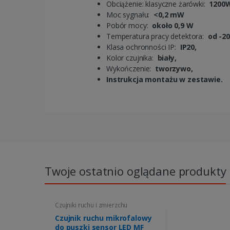
Obciążenie: klasyczne żarówki:
1200
Moc sygnału:
<0,2 mW
Pobór mocy:
około 0,9 W
Temperatura pracy detektora:
od -20
Klasa ochronności IP:
IP20,
Kolor czujnika:
biały,
Wykończenie:
tworzywo,
Instrukcja montażu w zestawie.
Twoje ostatnio oglądane produkty
Czujniki ruchu i zmierzchu
Czujnik ruchu mikrofalowy
do puszki sensor LED MF