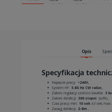
Opis
Spec
Specyfikacja technic
Napięcie pracy:
~240V,
System HF:
5.8G Hz CW radar,
Zakres regulacji czułości światła:
3 lu
Zakres detekcji:
360 stopni
(sufit),
Czas pracy: min:
10 sek
±3 sek; max
Zasięg detekcji:
2-8m
,