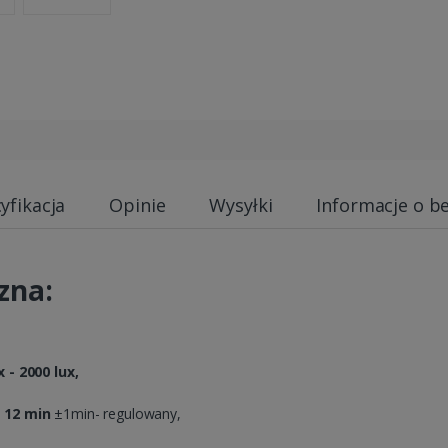
yfikacja
Opinie
Wysyłki
Informacje o b
zna:
x - 2000 lux,
:
12 min
±1min- regulowany,