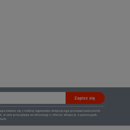
Zapisz się
zapoznałem się z
treścią regulaminu
dotyczącego przetwarzania moich
 w celu przesyłania mi informacji o ofercie sklepu tj. o promocjach,
tach.